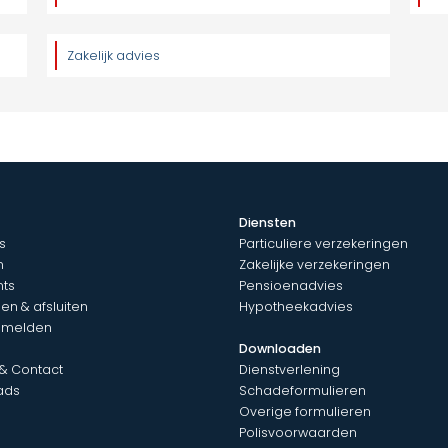
Zakelijk advies
Diensten
s
Particuliere verzekeringen
n
Zakelijke verzekeringen
nts
Pensioenadvies
en & afsluiten
Hypotheekadvies
 melden
Downloaden
 & Contact
Dienstverlening
ads
Schadeformulieren
Overige formulieren
Polisvoorwaarden