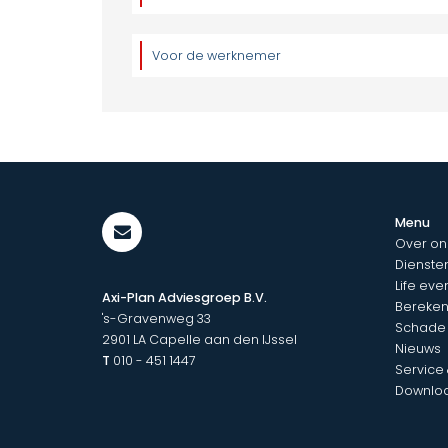
Voor de werknemer
Menu
Over on
Dienste
Life eve
Axi-Plan Adviesgroep B.V.
Bereken
's-Gravenweg 33
Schade
2901 LA
Capelle aan den IJssel
Nieuws
T
010 - 451 1447
Service
Downlo