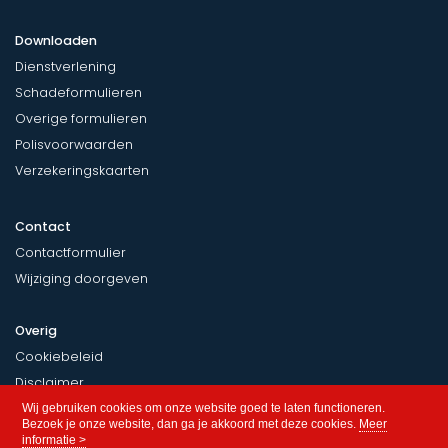
Downloaden
Dienstverlening
Schadeformulieren
Overige formulieren
Polisvoorwaarden
Verzekeringskaarten
Contact
Contactformulier
Wijziging doorgeven
Overig
Cookiebeleid
Disclaimer
Privacy
Wij gebruiken cookies om onze website goed te laten functioneren.
Bezoek je onze website, dan ga je akkoord met deze cookies.
Meer
informatie >