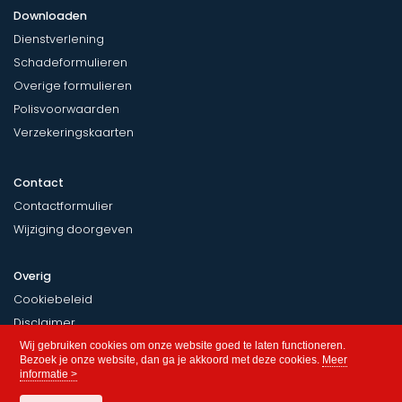
Downloaden
Dienstverlening
Schadeformulieren
Overige formulieren
Polisvoorwaarden
Verzekeringskaarten
Contact
Contactformulier
Wijziging doorgeven
Overig
Cookiebeleid
Disclaimer
Privacy
Wij gebruiken cookies om onze website goed te laten functioneren.
Bezoek je onze website, dan ga je akkoord met deze cookies.
Meer
informatie >