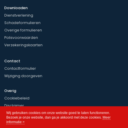
Downloaden
Dienstverlening
Schadeformulieren
Overige formulieren
Polisvoorwaarden
Verzekeringskaarten
Contact
Contactformulier
Wijziging doorgeven
Overig
Cookiebeleid
Disclaimer
Privacy
Wij gebruiken cookies om onze website goed te laten functioneren.
Bezoek je onze website, dan ga je akkoord met deze cookies.
Meer
informatie >