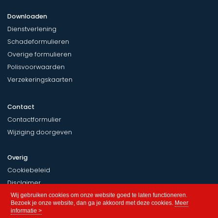
Downloaden
Dienstverlening
Schadeformulieren
Overige formulieren
Polisvoorwaarden
Verzekeringskaarten
Contact
Contactformulier
Wijziging doorgeven
Overig
Cookiebeleid
Disclaimer
Privacy
Wij gebruiken cookies om onze website goed te laten functioneren.
Bezoek je onze website, dan ga je akkoord met deze cookies.
Meer
informatie >