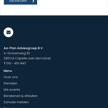
Axi-Plan Adviesgroep B.V.
's-Gravenweg 33
2901 LA
Capelle aan den IJssel
T
010 - 451 1447
Menu
Over ons
Diensten
Life events
Berekenen & afsluiten
Schade melden