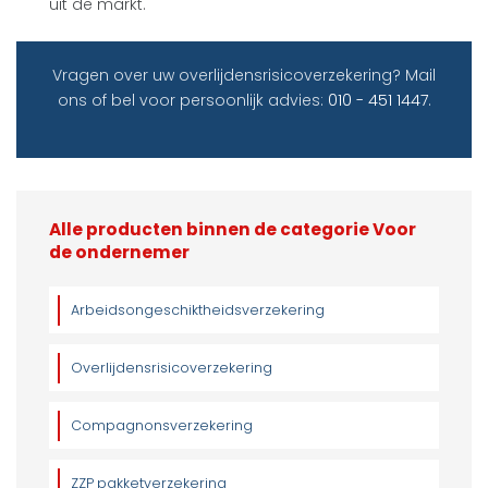
uit de markt.
Vragen over uw overlijdensrisicoverzekering? Mail
ons of bel voor persoonlijk advies:
010 - 451 1447
.
Alle producten binnen de categorie Voor
de ondernemer
Arbeidsongeschiktheidsverzekering
Overlijdensrisicoverzekering
Compagnonsverzekering
ZZP pakketverzekering