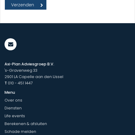
Axi-Plan Adviesgroep B.V.
's-Gravenweg 33
2901 LA
Capelle aan den IJssel
T
010 - 451 1447
Menu
Over ons
Diensten
Life events
Berekenen & afsluiten
Schade melden