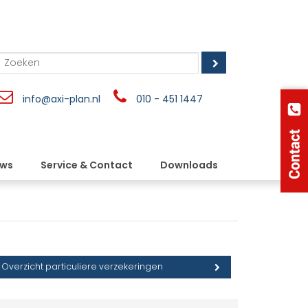
info@axi-plan.nl
010 - 451 1447
uws
Service & Contact
Downloads
Overzicht particuliere verzekeringen