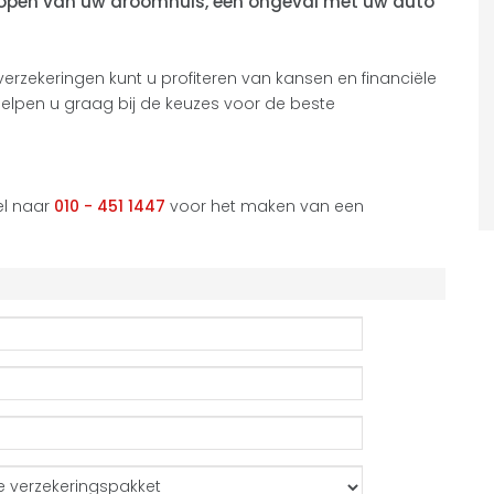
 kopen van uw droomhuis, een ongeval met uw auto
rzekeringen kunt u profiteren van kansen en financiële
helpen u graag bij de keuzes voor de beste
el naar
010 - 451 1447
voor het maken van een
n