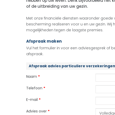
hebben op uw leven. Denk bijvoorbeeld het
of de uitbreiding van uw gezin.
Met onze financiële diensten waaronder goede ve
bescherming realiseren voor u en uw gezin. Wij 
mogelijkheden tegen de laagste premies.
Afspraak maken
Vul het formulier in voor een adviesgesprek of b
afspraak.
Afspraak advies particuliere verzekeringe
Naam
*
Telefoon
*
E-mail
*
Advies over
*