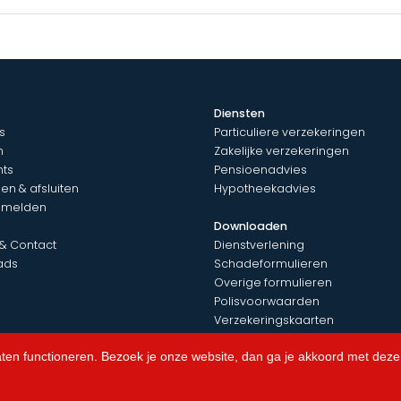
Diensten
s
Particuliere verzekeringen
n
Zakelijke verzekeringen
nts
Pensioenadvies
en & afsluiten
Hypotheekadvies
 melden
Downloaden
 & Contact
Dienstverlening
ads
Schadeformulieren
Overige formulieren
Polisvoorwaarden
Verzekeringskaarten
aten functioneren. Bezoek je onze website, dan ga je akkoord met deze