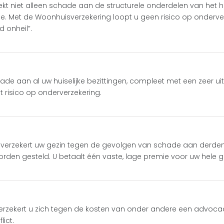
kt niet alleen schade aan de structurele onderdelen van het h
e. Met de Woonhuisverzekering loopt u geen risico op onderver
d onheil”.
ade aan al uw huiselijke bezittingen, compleet met een zeer ui
t risico op onderverzekering.
g verzekert uw gezin tegen de gevolgen van schade aan derde
orden gesteld. U betaalt één vaste, lage premie voor uw hele g
erzekert u zich tegen de kosten van onder andere een advocaat
lict.