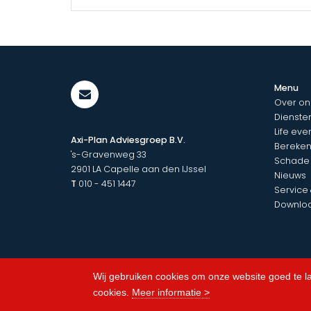
Menu
Over on
Dienste
Life eve
Axi-Plan Adviesgroep B.V.
Bereken
's-Gravenweg 33
Schade
2901 LA
Capelle aan den IJssel
Nieuws
T
010 - 451 1447
Service
Downlo
Wij gebruiken cookies om onze website goed te l
cookies.
Meer informatie >