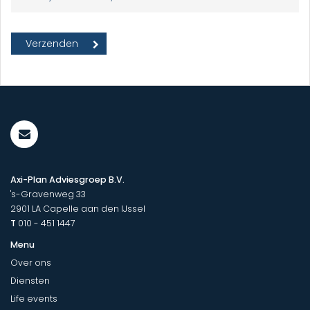
Axi-Plan Adviesgroep B.V.
's-Gravenweg 33
2901 LA
Capelle aan den IJssel
T
010 - 451 1447
Menu
Over ons
Diensten
Life events