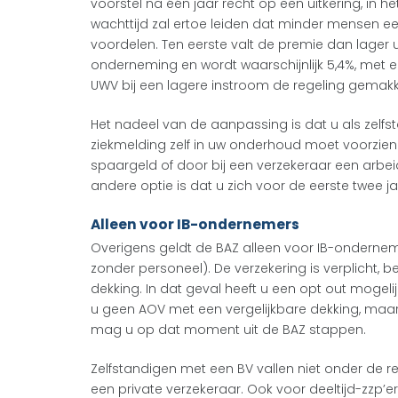
voorstel na één jaar recht op een uitkering, in h
wachttijd zal ertoe leiden dat minder mensen e
voordelen. Ten eerste valt de premie dan lager ui
onderneming en wordt waarschijnlijk 5,4%, me
UWV bij een lagere instroom de regeling gemakke
Het nadeel van de aanpassing is dat u als zelfs
ziekmelding zelf in uw onderhoud moet voorzien
spaargeld of door bij een verzekeraar een arbei
andere optie is dat u zich voor de eerste twee j
Alleen voor IB-ondernemers
Overigens geldt de BAZ alleen voor IB-onderne
zonder personeel). De verzekering is verplicht, b
dekking. In dat geval heeft u een opt out mogeli
u geen AOV met een vergelijkbare dekking, maar
mag u op dat moment uit de BAZ stappen.
Zelfstandigen met een BV vallen niet onder de rege
een private verzekeraar. Ook voor deeltijd-zz