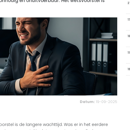
, onnodig en onuitvoerbaar. Het wetsvoorstel is
2
1
1
1
1
Datum:
19-09-2025
oorstel is de langere wachttijd. Was er in het eerdere