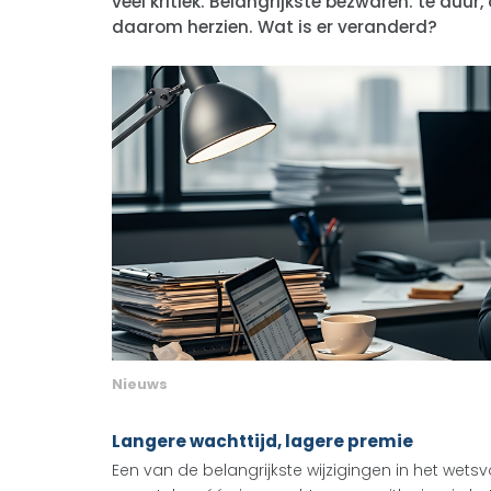
veel kritiek. Belangrijkste bezwaren: te duur
daarom herzien. Wat is er veranderd?
Nieuws
Langere wachttijd, lagere premie
Een van de belangrijkste wijzigingen in het wetsv