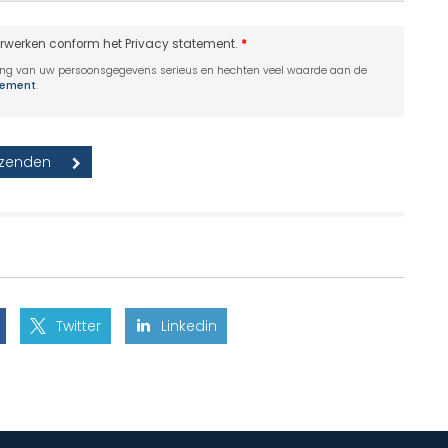
erwerken conform het Privacy statement.
*
ing van uw persoonsgegevens serieus en hechten veel waarde aan de
atement
.
Twitter
Linkedin