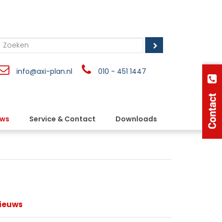
info@axi-plan.nl
010 - 451 1447
uws
Service & Contact
Downloads
ieuws