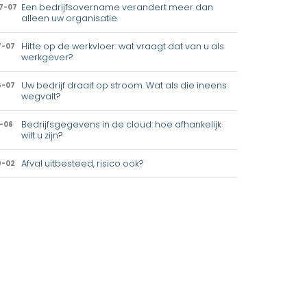
Een bedrijfsovername verandert meer dan
7-07
alleen uw organisatie
Hitte op de werkvloer: wat vraagt dat van u als
7-07
werkgever?
Uw bedrijf draait op stroom. Wat als die ineens
6-07
wegvalt?
Bedrijfsgegevens in de cloud: hoe afhankelijk
1-06
wilt u zijn?
Afval uitbesteed, risico ook?
9-02