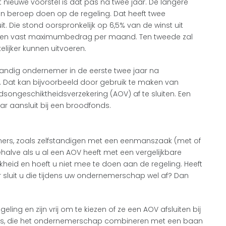
et nieuwe voorstel is dat pas na twee jaar. De langere
en beroep doen op de regeling. Dat heeft twee
t. Die stond oorspronkelijk op 6,5% van de winst uit
t een vast maximumbedrag per maand. Ten tweede zal
lijker kunnen uitvoeren.
tandig ondernemer in de eerste twee jaar na
. Dat kan bijvoorbeeld door gebruik te maken van
dsongeschiktheidsverzekering (AOV) af te sluiten. Een
aar aansluit bij een broodfonds.
mers, zoals zelfstandigen met een eenmanszaak (met of
ehalve als u al een AOV heeft met een vergelijkbare
jkheid en hoeft u niet mee te doen aan de regeling. Heeft
 sluit u die tijdens uw ondernemerschap wel af? Dan
ling en zijn vrij om te kiezen of ze een AOV afsluiten bij
p’ers, die het ondernemerschap combineren met een baan