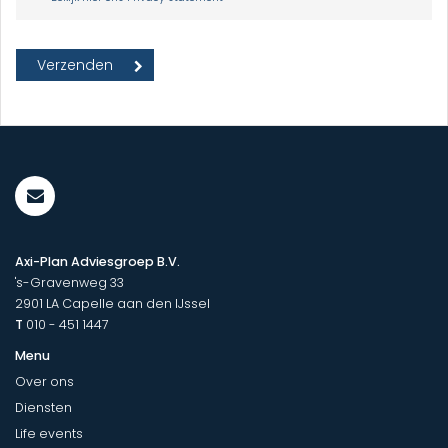
Axi-Plan Adviesgroep B.V.
's-Gravenweg 33
2901 LA
Capelle aan den IJssel
T
010 - 451 1447
Menu
Over ons
Diensten
Life events