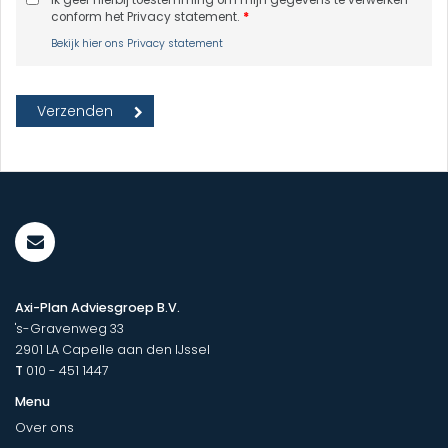
Ik geef hierbij toestemming om mijn gegevens te verwerken
conform het Privacy statement.
*
Bekijk hier ons Privacy statement
Axi-Plan Adviesgroep B.V.
's-Gravenweg 33
2901 LA
Capelle aan den IJssel
T
010 - 451 1447
Menu
Over ons