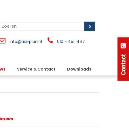
info@axi-plan.nl
010 - 451 1447
uws
Service & Contact
Downloads
ieuws