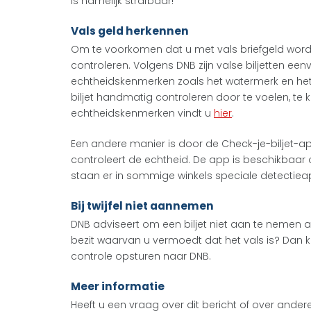
is namelijk strafbaar!
Vals geld herkennen
Om te voorkomen dat u met vals briefgeld wordt
controleren. Volgens DNB zijn valse biljetten ee
echtheidskenmerken zoals het watermerk en het 
biljet handmatig controleren door te voelen, te k
echtheidskenmerken vindt u
hier
.
Een andere manier is door de Check-je-biljet-ap
controleert de echtheid. De app is beschikbaar 
staan er in sommige winkels speciale detectiea
Bij twijfel niet aannemen
DNB adviseert om een biljet niet aan te nemen als 
bezit waarvan u vermoedt dat het vals is? Dan kun
controle opsturen naar DNB.
Meer informatie
Heeft u een vraag over dit bericht of over ander