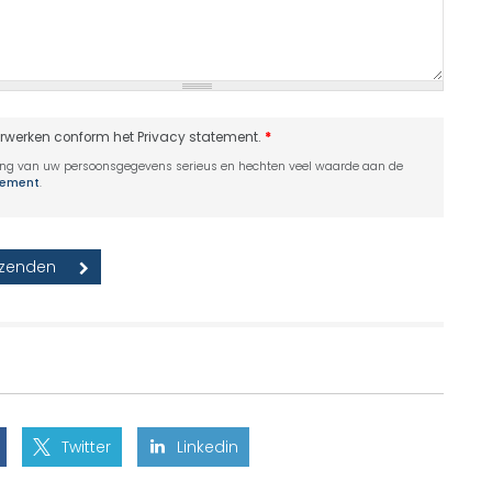
erwerken conform het Privacy statement.
*
ing van uw persoonsgegevens serieus en hechten veel waarde aan de
atement
.
Twitter
Linkedin