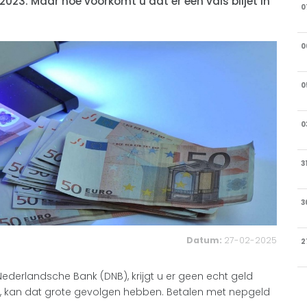
2023. Maar hoe voorkomt u dat er een vals biljet in
0
0
0
0
3
3
Datum:
27-02-2025
2
e Nederlandsche Bank (DNB), krijgt u er geen echt geld
len, kan dat grote gevolgen hebben. Betalen met nepgeld