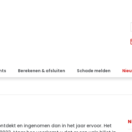
nts
Berekenen & afsluiten
Schade melden
Nie
N
n ontdekt en ingenomen dan in het jaar ervoor. Het