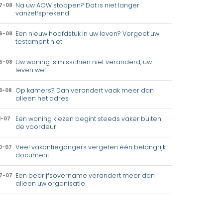
Na uw AOW stoppen? Dat is niet langer
7-08
vanzelfsprekend
Een nieuw hoofdstuk in uw leven? Vergeet uw
6-08
testament niet
Uw woning is misschien niet veranderd, uw
5-08
leven wel
Op kamers? Dan verandert vaak meer dan
3-08
alleen het adres
Een woning kiezen begint steeds vaker buiten
1-07
de voordeur
Veel vakantiegangers vergeten één belangrijk
0-07
document
Een bedrijfsovername verandert meer dan
7-07
alleen uw organisatie