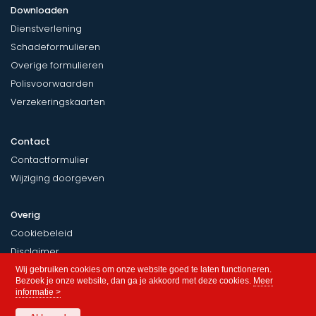
Downloaden
Dienstverlening
Schadeformulieren
Overige formulieren
Polisvoorwaarden
Verzekeringskaarten
Contact
Contactformulier
Wijziging doorgeven
Overig
Cookiebeleid
Disclaimer
Privacy
Wij gebruiken cookies om onze website goed te laten functioneren.
Bezoek je onze website, dan ga je akkoord met deze cookies.
Meer
informatie >