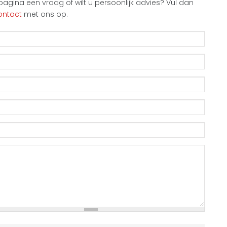
agina een vraag of wilt u persoonlijk advies? Vul dan
ontact
met ons op.