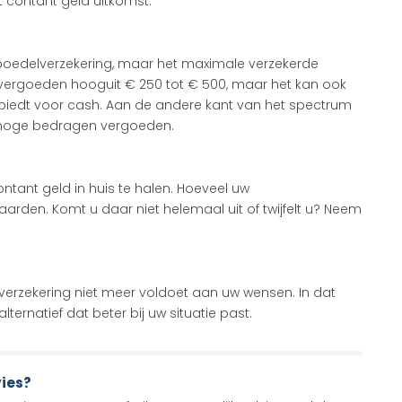
 contant geld uitkomst.
inboedelverzekering, maar het maximale verzekerde
 vergoeden hooguit € 250 tot € 500, maar het kan ook
 biedt voor cash. Aan de andere kant van het spectrum
– hoge bedragen vergoeden.
tant geld in huis te halen. Hoeveel uw
aarden. Komt u daar niet helemaal uit of twijfelt u? Neem
lverzekering niet meer voldoet aan uw wensen. In dat
ternatief dat beter bij uw situatie past.
vies?