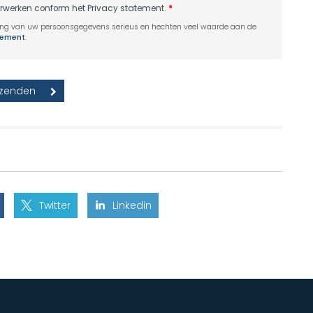
erwerken conform het Privacy statement.
*
ing van uw persoonsgegevens serieus en hechten veel waarde aan de
atement
.
Twitter
Linkedin