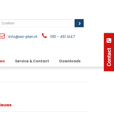
info@axi-plan.nl
010 - 451 1447
uws
Service & Contact
Downloads
ieuws