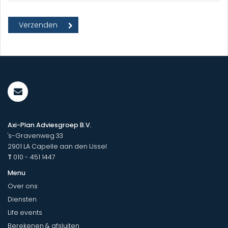
Axi-Plan Adviesgroep B.V.
's-Gravenweg 33
2901 LA
Capelle aan den IJssel
T
010 - 451 1447
Menu
Over ons
Diensten
Life events
Berekenen & afsluiten